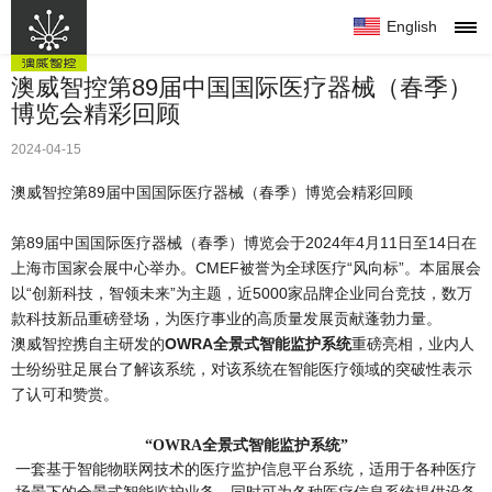
English
首页
澳威智控第89届中国国际医疗器械（春季）
博览会精彩回顾
产品&解决方案
2024-04-15
澳威
澳威智控第89届中国国际医疗器械（春季）博览会精彩回顾
实验室
第89届中国国际医疗器械（春季）博览会于2024年4月11日至14日在
上海市国家会展中心举办。CMEF被誉为全球医疗“风向标”。本届展会
以“创新科技，智领未来”为主题，近5000家品牌企业同台竞技，数万
资讯
款科技新品重磅登场，为医疗事业的高质量发展贡献蓬勃力量。
澳威智控携自主研发的
OWRA全景式智能监护系统
重磅亮相，业内人
联系
士纷纷驻足展台了解该系统，对该系统在智能医疗领域的突破性表示
了认可和赞赏。
“
OWRA
全景式智能监护系统”
一套基于智能物联网技术的医疗监护信息平台系统，适用于各种医疗